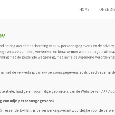
HOME
ONZE DI
bv
t veel belang aan de bescherming van uw persoonsgegevens en de privacy 
sgegevens verzamelen, verwerken en beschermen wanneer u gebruik maakt
ming met de geldende wetgeving, met name de Algemene Verordening 
 in met de verwerking van uw persoonsgegevens zoals beschreven in dez
potentiële, huidige en voormalige gebruikers van de Website van A++ Audi
ing van mijn persoonsgegevens?
945 Tessenderlo-Ham, is de verwerkingsverantwoordelijke voor de verwe