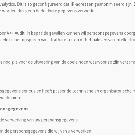
Analytics. Dit is zo geconfigureerd dat IP-adressen geanonimiseerd zijn
r worden dus geen herleidbare gegevens verwerkt.
r A++ Audit. In bepaalde gevallen kunnen wij persoonsgegevens doorg
orbeeld bij het opsporen van strafbare feiten of het naleven van intellec
dig is voor de uitvoering van de doeleinden waarvoor ze zijn verzamel
sgegevens serieus en heeft passende technische en organisatorische 
 voorkomen.
soonsgegevens
t de verwerking van uw persoonsgegevens:
in de persoonsgegevens die wij van u verwerken.